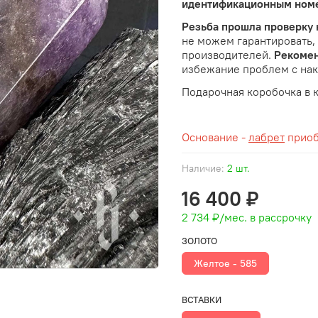
идентификационным ном
Резьба прошла проверку
не можем гарантировать,
производителей.
Рекоме
избежание проблем с на
Подарочная коробочка в 
Основание -
лабрет
приоб
Наличие:
2 шт.
16 400 ₽
2 734 ₽
/мес. в рассрочку
ЗОЛОТО
Желтое - 585
ВСТАВКИ