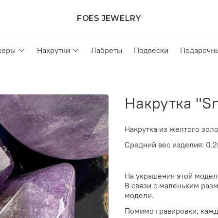
FOES JEWELRY
керы
Накрутки
Лабреты
Подвески
Подарочн
Накрутка "Sn
Накрутка из желтого зол
Средний вес изделия: 0.2
На украшения этой моде
В связи с маленьким разм
модели.
Помимо гравировки, кажд