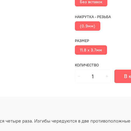
Без вставок
НАКРУТКА - РЕЗЬБА
(0.9мм)
РАЗМЕР
11.8 х 3.7мм
КОЛИЧЕСТВО
В 
ся четыре раза. Изгибы чередуются в две противоположные