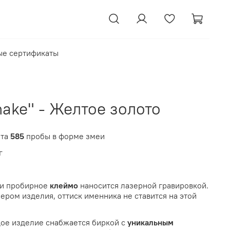
ые сертификаты
ake" - Желтое золото
ота
585
пробы в форме змеи
г
ли пробирное
клеймо
наносится лазерной гравировкой.
ером изделия, оттиск именника не ставится на этой
ое изделие снабжается биркой с
уникальным