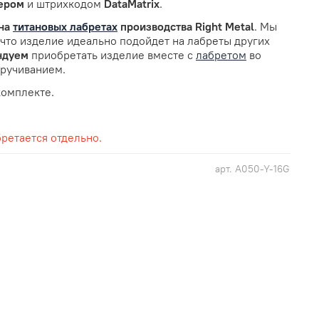
ером
и штрихкодом
DataMatrix
.
на
титановых лабретах
производства Right Metal
. Мы
 что изделие идеально подойдет на лабреты других
ндуем
приобретать изделие вместе с
лабретом
во
кручиванием.
комплекте.
ретается отдельно.
арт.
A050-Y-16G