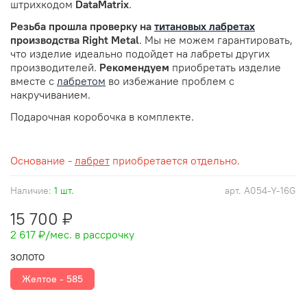
штрихкодом
DataMatrix
.
Резьба прошла проверку
на
титановых лабретах
производства Right Metal
. Мы не можем гарантировать,
что изделие идеально подойдет на лабреты других
производителей.
Рекомендуем
приобретать изделие
вместе с
лабретом
во избежание проблем с
накручиванием.
Подарочная коробочка в комплекте.
Основание -
лабрет
приобретается отдельно.
Наличие:
1 шт.
арт.
A054-Y-16G
15 700 ₽
2 617 ₽
/мес. в рассрочку
ЗОЛОТО
Желтое - 585