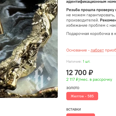
идентификационным ном
Резьба прошла проверку
не можем гарантировать,
производителей.
Рекоме
избежание проблем с на
Подарочная коробочка в 
Основание -
лабрет
приоб
Наличие:
1 шт.
12 700 ₽
2 117 ₽
/мес. в рассрочку
ЗОЛОТО
Желтое - 585
ВСТАВКИ