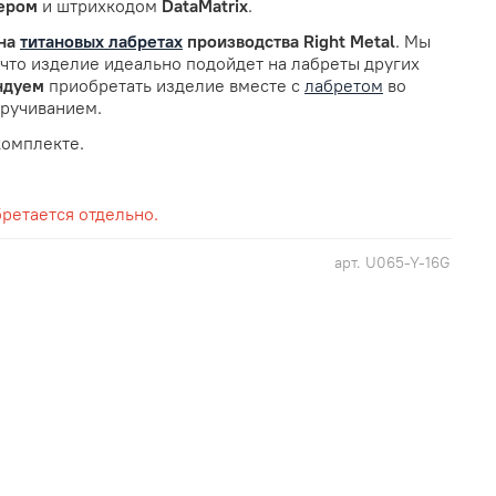
ером
и штрихкодом
DataMatrix
.
на
титановых лабретах
производства Right Metal
. Мы
 что изделие идеально подойдет на лабреты других
ндуем
приобретать изделие вместе с
лабретом
во
кручиванием.
комплекте.
ретается отдельно.
арт.
U065-Y-16G