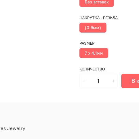
Без вставок
НАКРУТКА - РЕЗЬБА
(0.9мм)
РАЗМЕР
7 х 4.1мм
КОЛИЧЕСТВО
В 
oes Jewelry