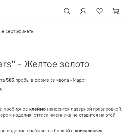
ые сертификаты
rs" - Желтое золото
ота
585
пробы в форме символа «Марс»
3г
ли пробирное
клеймо
наносится лазерной гравировкой.
ером изделия, оттиск именника не ставится на этой
ое изделие снабжается биркой с
уникальным