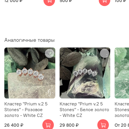
12 000 ₽
500 ₽
100 ₽
Аналогичные товары
Кластер "Prium v.2 5
Кластер "Prium v.2 5
Класте
Stones" - Розовое
Stones" - Белое золото
Stones
золото - White CZ
- White CZ
золото
26 400 ₽
29 800 ₽
От
20 