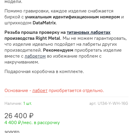
модели.
Помимо гравировки, каждое изделие снабжается
биркой с
уникальным идентификационным номером
и
штрихкодом
DataMatrix
.
Резьба прошла проверку
на
титановых лабретах
производства Right Metal
. Мы не можем гарантировать,
что изделие идеально подойдет на лабреты других
производителей.
Рекомендуем
приобретать изделие
вместе с
лабретом
во избежание проблем с
накручиванием.
Подарочная коробочка в комплекте.
Основание -
лабрет
приобретается отдельно.
Наличие:
1 шт.
арт.
U134-Y-WH-16G
26 400 ₽
4 400 ₽
/мес. в рассрочку
ЗОЛОТО