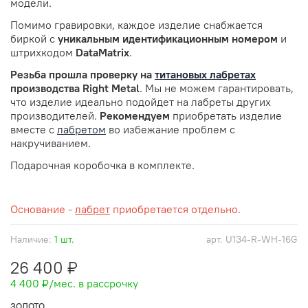
модели.
Помимо гравировки, каждое изделие снабжается
биркой с
уникальным идентификационным номером
и
штрихкодом
DataMatrix
.
Резьба прошла проверку
на
титановых лабретах
производства Right Metal
. Мы не можем гарантировать,
что изделие идеально подойдет на лабреты других
производителей.
Рекомендуем
приобретать изделие
вместе с
лабретом
во избежание проблем с
накручиванием.
Подарочная коробочка в комплекте.
Основание -
лабрет
приобретается отдельно.
Наличие:
1 шт.
арт.
U134-R-WH-16G
26 400 ₽
4 400 ₽
/мес. в рассрочку
ЗОЛОТО