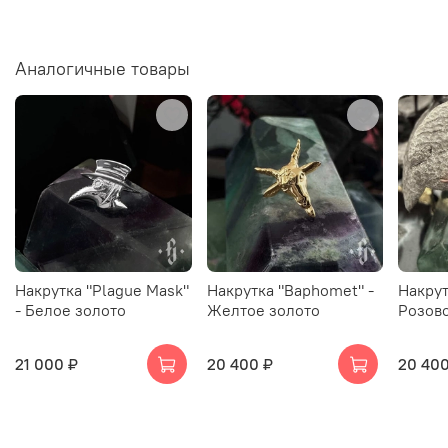
Аналогичные товары
Накрутка "Plague Mask"
Накрутка "Baphomet" -
Накрут
- Белое золото
Желтое золото
Розово
21 000 ₽
20 400 ₽
20 400