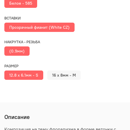
Белое - 585
ВСТАВКИ
Прозрачный фианит (White CZ)
НАКРУТКА - РЕЗЬБА
(0.9мм)
РАЗМЕР
12.8 х 6.1мм - S
16 х 8мм - M
Описание
Композиция на тему флорализма в форме веточки с