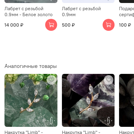
Лабрет с резьбой
Лабрет с резьбой
Подар
0.9мм - Белое золото
0.9мм
серти
14 000 ₽
500 ₽
100 ₽
Аналогичные товары
Накрутка "Limb" -
Накрутка "Limb" -
Накрут