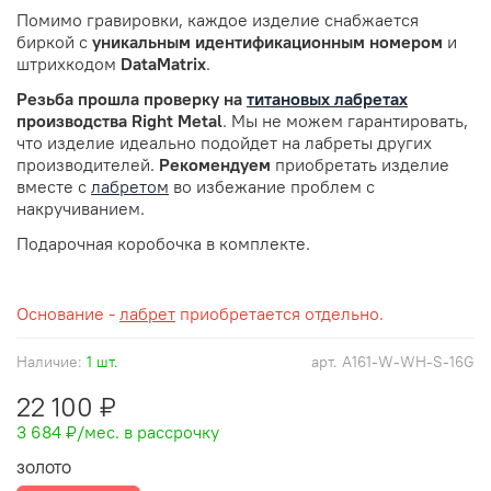
Помимо гравировки, каждое изделие снабжается
биркой с
уникальным идентификационным номером
и
штрихкодом
DataMatrix
.
Резьба прошла проверку
на
титановых лабретах
производства Right Metal
. Мы не можем гарантировать,
что изделие идеально подойдет на лабреты других
производителей.
Рекомендуем
приобретать изделие
вместе с
лабретом
во избежание проблем с
накручиванием.
Подарочная коробочка в комплекте.
Основание -
лабрет
приобретается отдельно.
Наличие:
1 шт.
арт.
A161-W-WH-S-16G
22 100 ₽
3 684 ₽
/мес. в рассрочку
ЗОЛОТО