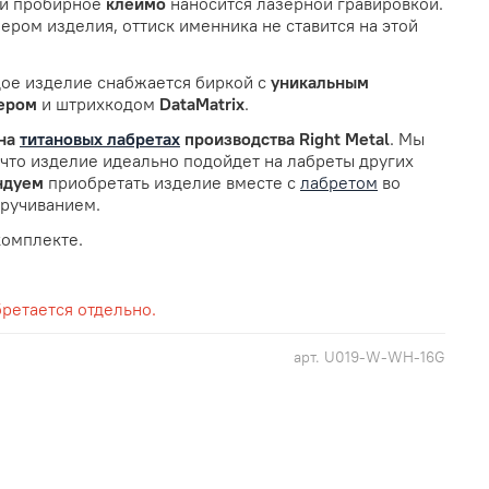
ли пробирное
клеймо
наносится лазерной гравировкой.
ером изделия, оттиск именника не ставится на этой
ое изделие снабжается биркой с
уникальным
ером
и штрихкодом
DataMatrix
.
на
титановых лабретах
производства Right Metal
. Мы
 что изделие идеально подойдет на лабреты других
ндуем
приобретать изделие вместе с
лабретом
во
кручиванием.
комплекте.
ретается отдельно.
арт.
U019-W-WH-16G