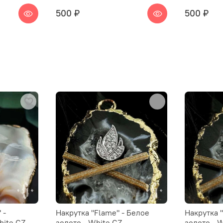
500 ₽
500 ₽
 -
Накрутка "Flame" - Белое
Накрутка 
hite CZ
золото - White CZ
золото - 