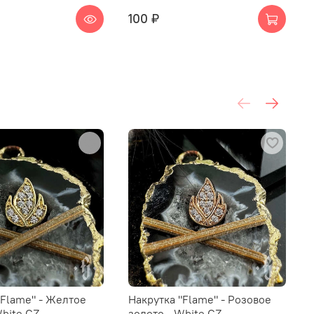
100 ₽
"Flame" - Желтое
Накрутка "Flame" - Розовое
White CZ
золото - White CZ