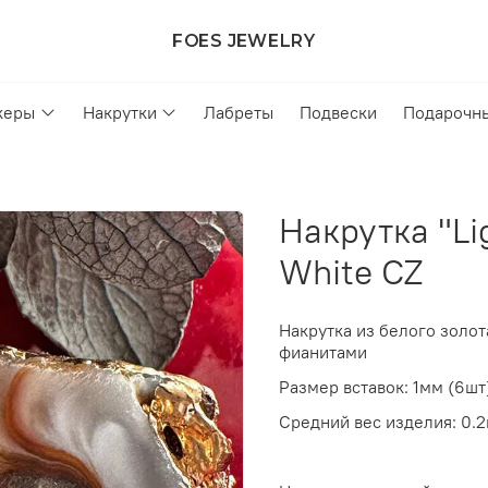
FOES JEWELRY
керы
Накрутки
Лабреты
Подвески
Подарочн
Накрутка "Li
White CZ
Накрутка из белого золо
фианитами
Размер вставок: 1мм (6шт)
Средний вес изделия: 0.2