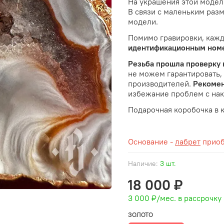
На украшения этой моде
В связи с маленьким разм
модели.
Помимо гравировки, кажд
идентификационным ном
Резьба прошла проверку
не можем гарантировать,
производителей.
Рекоме
избежание проблем с на
Подарочная коробочка в 
Основание -
лабрет
приоб
Наличие:
3 шт.
18 000 ₽
3 000 ₽
/мес. в рассрочку
ЗОЛОТО