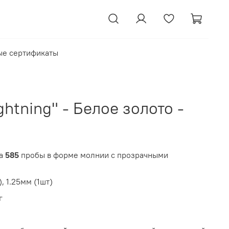
ые сертификаты
ghtning" - Белое золото -
та
585
пробы в форме молнии с прозрачными
, 1.25мм (1шт)
г