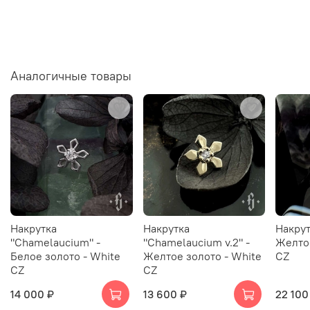
Аналогичные товары
Накрутка
Накрутка
Накрут
"Chamelaucium" -
"Chamelaucium v.2" -
Желтое
Белое золото - White
Желтое золото - White
CZ
CZ
CZ
14 000 ₽
13 600 ₽
22 100