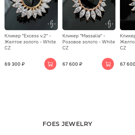
Кликер "Excess v.2" -
Кликер "Massalia" -
Кликер
Желтое золото - White
Розовое золото - White
Желтое
CZ
CZ
CZ
69 300 ₽
67 600 ₽
67 600
FOES JEWELRY