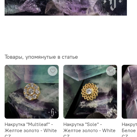
Товары, упомянутые в статье
Накрутка "Multileaf" -
Накрутка "Sole" -
Накрут
Желтое золото - White
Желтое золото - White
Белое 
CZ
CZ
CZ